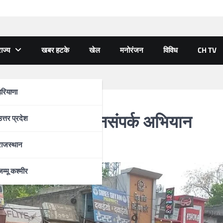
ाज्य
खबर हटके
खेल
मनोरंजन
विविध
CH TV
हरियाणा
पुलिस ने चलाया जनसंपर्क अभियान
उत्तर प्रदेश
राजस्थान
जम्मू कश्मीर