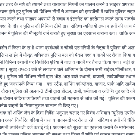
को हर तरह के नशे को त्यागने तथा यातायात नियमों का पालन करने व साइबर अपराध 
रू होते हुए पुलिस की विभिन्न टीमों ने आमजन को इमरजेंसी में त्वरित पुलिस सहा
ायल करने तथा साइबर अपराधों से बचाव व इंटरनेट का इस्तेमाल करते समय सतर्क
के दौरान पुलिस की विभिन्न टीमों द्वारा संदिग्ध व्यक्तियों तथा वाहनों की जांच 
मजन में पुलिस की मौजूदगी दर्ज कराते हुए सुरक्षा का एहसास कराना रहा। ताकि 
गदर्शन में जिला के सभी थाना प्रबंधकों व चौकी प्रभारियों के नेतृत्व में पुलिस की
ी व पुलिस लाईन में मौजूद अधिकतर पुलिस बल को पैदल गश्त व नाकों पर तैनात किया
िभिन्न स्थानों पर निर्धारित एरिया में गश्त व नाकों पर तैनात किया गया। बड़ी संख्
िया गया। सुबह 09:00 बजे से लगातार चले अभियान के दौरान सभी राईडर/पीसीआर, 
े। पुलिस की विभिन्न टीमों द्वारा भीड़-भाड़ वाले स्थानों, बाजारों, सार्वजनिक स्थान
ते हुए जनसंपर्क किया गया। बस स्टैंड, शॉपिंग कॉम्प्लेक्स, बाजार, पार्क आदि सार्
दौरान पुलिस की अलग-2 टीमों द्वारा होटल, ढाबों, धर्मशाला व अतिथि गृह आदि क
ंग के दौरान संदिग्ध व्यक्तियों तथा वाहनों की गहनता से जांच की गई। पुलिस की 
पर अनेक वाहनों के नियमानुसार चालान भी किए गए।
क्षक डॉ अर्पित जैन के दिशा निर्देश अनुसार चलाए गए विशेष अभियान “पुलिस उपस्
अपने निर्धारित एरिया में गस्त व नाकाबंदी पर तैनात रहे। संदिग्ध वाहनों की चैकि
अपनी उपस्थिती दर्ज कराई गई। आजमन को सुरक्षा का एहसास कराने के मध्येनजर
या कि झज्जर पुलिस आमजन की सुरक्षा तथा जिला में शांति एवं कानून व्यवस्था बनाए