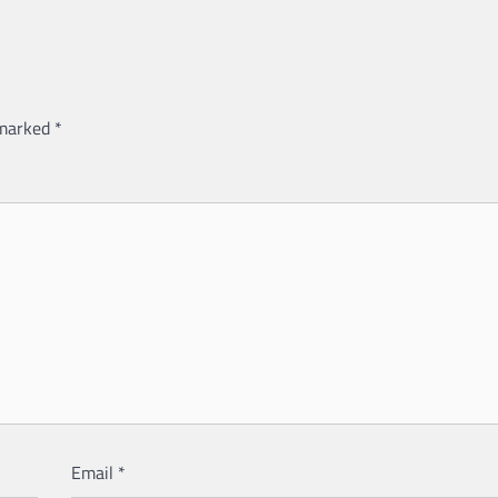
 marked
*
Email
*