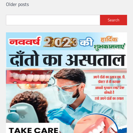
Posts
Older posts
navigation
Search