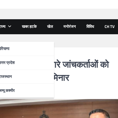
ाज्य
खबर हटके
खेल
मनोरंजन
विविध
CH TV
हरियाणा
मलों की तफ्तीश बारे जांचकर्ताओं को
उत्तर प्रदेश
ुआ मंडल स्तरीय सेमिनार
राजस्थान
जम्मू कश्मीर