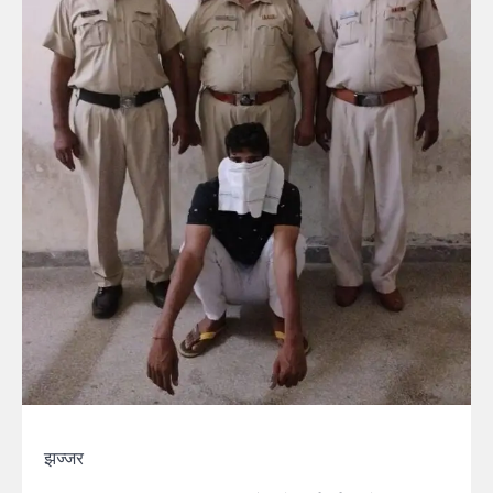
झज्जर