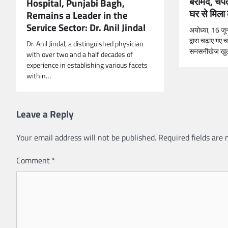
बरामद, चंपत
Hospital, Punjabi Bagh,
घर से मिला 
Remains a Leader in the
Service Sector: Dr. Anil Jindal
अयोध्या, 16 जून:
द्वारा चढ़ाए गए च
Dr. Anil Jindal, a distinguished physician
सनसनीखेज खु
with over two and a half decades of
experience in establishing various facets
within…
Leave a Reply
Your email address will not be published.
Required fields are
Comment
*