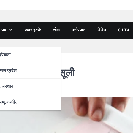
ाज्य
खबर हटके
खेल
मनोरंजन
विविध
CH TV
हरियाणा
से होगी रकम की वसूली
उत्तर प्रदेश
राजस्थान
जम्मू कश्मीर