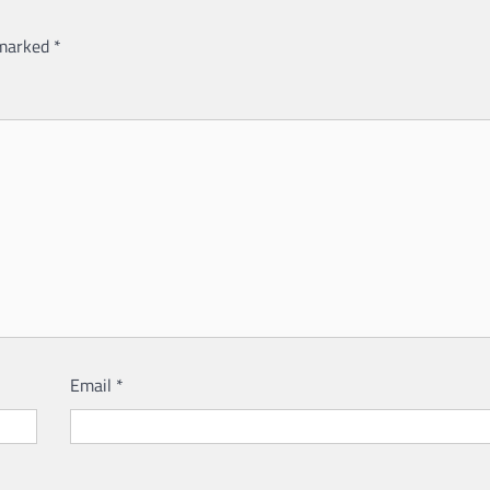
 marked
*
Email
*