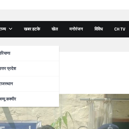
ाज्य
खबर हटके
खेल
मनोरंजन
विविध
CH TV
हरियाणा
ोपी गिरफ्तार
उत्तर प्रदेश
राजस्थान
जम्मू कश्मीर